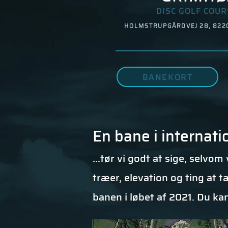
DISC GOLF COUR
HOLMSTRUPGÅRDVEJ 28, 822
BANEKORT
En bane i internatio
...tør vi godt at sige, selvo
træer, elevation og ting at t
banen i løbet af 2021. Du ka