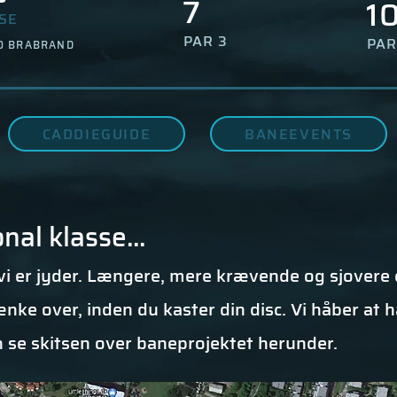
7
1
SE
PAR 3
PAR
0 BRABRAND
CADDIEGUIDE
BANEEVENTS
nal klasse...
m vi er jyder. Længere, mere krævende og sjovere
ænke over, inden du kaster din disc. Vi håber at 
n se skitsen over baneprojektet herunder.