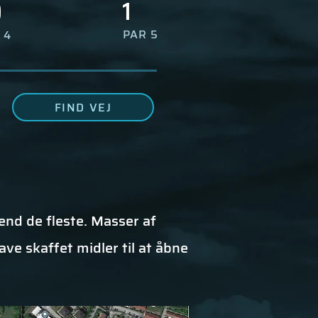
1
0
PAR 5
 4
FIND VEJ
 end de fleste. Masser af
have skaffet
midler til at
åbne