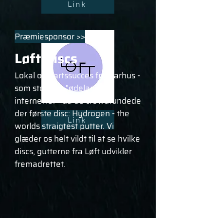
Link
Præmiesponsor >>
Løft Discs
Lokal opstartssucces fra Aarhus -
som stort set "ødelagde"
internettet - da de crowdfundede
der første disc: Hydrogen - the
Link
worlds straigtest putter. Vi
glæder os helt vildt til at se hvilke
discs, gutterne fra Løft udvikler
fremadrettet.