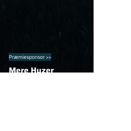
Præmiesponsor >>
Mere Hyzer
Spændende lokal leverandør af
tilbehør og lækkert tøj til disc
golfere.