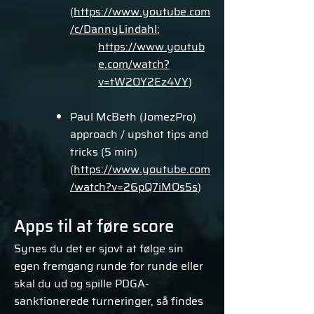
(
https://www.youtube.com
/c/DannyLindahl
;
https://www.youtub
e.com/watch?
v=tW2OY2Ez4VY
)
Paul McBeth (JomezPro)
approach / upshot tips and
tricks (5 min)
(
https://www.youtube.com
/watch?v=26pQ7iMOs5s
)
Apps til at føre score
Synes du det er sjovt at følge sin
egen fremgang runde for runde eller
skal du ud og spille PDGA-
sanktionerede turneringer, så findes