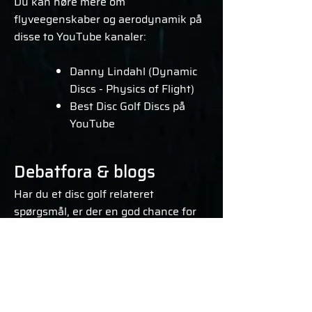
Du kan høre mere om
flyveegenskaber og aerodynamik på
disse to YouTube kanaler:
Danny Lindahl (Dynamic
Discs - Physics of Flight)
Best Disc Golf Discs på
YouTube
Debatfora & blogs
Har du et disc golf relateret
spørgsmål, er der en god chance for
at du kan finde svar på et af de
mange online fora for disc golf.
Facebook - Disc golf
Danmark debatforum