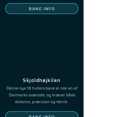
BANE INFO
Skjoldhøjkilen
Denne
nye 18 hullers bane er nok en af
Danmarks sværeste, og kræver både
distance,
præcision og teknik.
BANE INFO