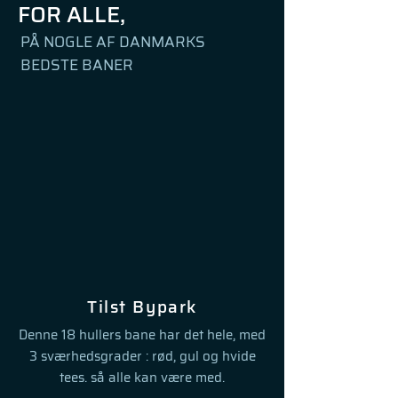
FOR ALLE,
PÅ NOGLE AF DANMARKS
BEDSTE BANER
Tilst Bypark
Denne 18 hullers bane har det hele, med
3 sværhedsgrader : rød, gul og hvide
tees. så alle kan være med.