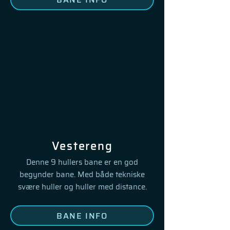
Vestereng
Denne 9 hullers bane er en god
begynder bane. M
ed både tekniske
svære huller og huller med
distance.
BANE INFO